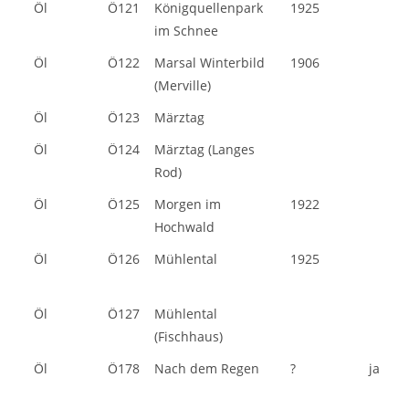
Öl
Ö121
Königquellenpark
1925
im Schnee
Öl
Ö122
Marsal Winterbild
1906
(Merville)
Öl
Ö123
Märztag
Öl
Ö124
Märztag (Langes
Rod)
Öl
Ö125
Morgen im
1922
Hochwald
Öl
Ö126
Mühlental
1925
Öl
Ö127
Mühlental
(Fischhaus)
Öl
Ö178
Nach dem Regen
?
ja