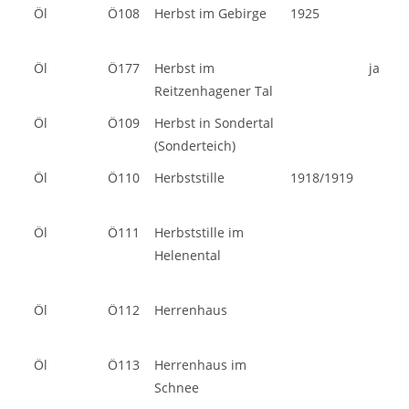
Öl
Ö108
Herbst im Gebirge
1925
Öl
Ö177
Herbst im
ja
Reitzenhagener Tal
Öl
Ö109
Herbst in Sondertal
(Sonderteich)
Öl
Ö110
Herbststille
1918/1919
Öl
Ö111
Herbststille im
Helenental
Öl
Ö112
Herrenhaus
Öl
Ö113
Herrenhaus im
Schnee