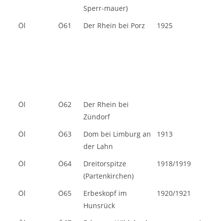
Sperr-mauer)
Öl
Ö61
Der Rhein bei Porz
1925
Öl
Ö62
Der Rhein bei
Zündorf
Öl
Ö63
Dom bei Limburg an
1913
der Lahn
Öl
Ö64
Dreitorspitze
1918/1919
(Partenkirchen)
Öl
Ö65
Erbeskopf im
1920/1921
Hunsrück