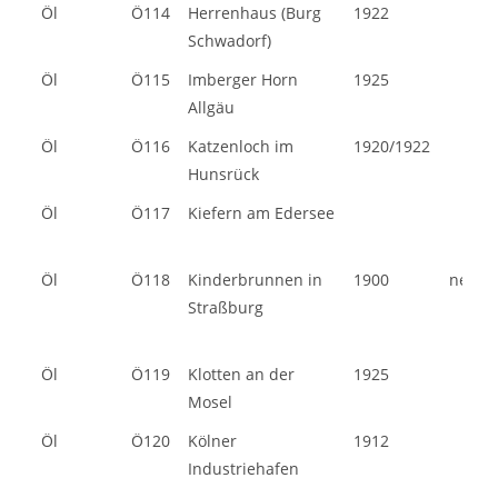
Öl
Ö114
Herrenhaus (Burg
1922
Schwadorf)
Öl
Ö115
Imberger Horn
1925
Allgäu
Öl
Ö116
Katzenloch im
1920/1922
Hunsrück
Öl
Ö117
Kiefern am Edersee
Öl
Ö118
Kinderbrunnen in
1900
nein
Straßburg
Öl
Ö119
Klotten an der
1925
Mosel
Öl
Ö120
Kölner
1912
Industriehafen