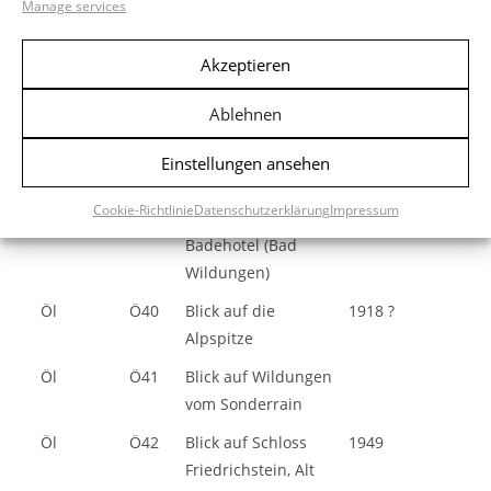
Manage services
Öl
Ö37
Bilstein im
Vorfrühling
Akzeptieren
Ablehnen
Öl
Ö38
Blick auf Alt
1925
Einstellungen ansehen
Wildungen
Cookie-Richtlinie
Datenschutzerklärung
Impressum
Öl
Ö39
Blick auf das
1925
Badehotel (Bad
Wildungen)
Öl
Ö40
Blick auf die
1918 ?
Alpspitze
Öl
Ö41
Blick auf Wildungen
vom Sonderrain
Öl
Ö42
Blick auf Schloss
1949
Friedrichstein, Alt