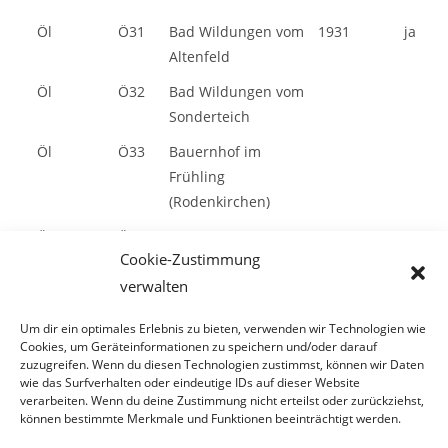
Öl
Ö31
Bad Wildungen vom
1931
ja
Altenfeld
Öl
Ö32
Bad Wildungen vom
Sonderteich
Öl
Ö33
Bauernhof im
Frühling
(Rodenkirchen)
Öl
Ö182
Bauernhof (mit
Cookie-Zustimmung
Karre und
verwalten
Kirschbaum)
Öl
Ö34
Bauerngehöft
1925
ja
Um dir ein optimales Erlebnis zu bieten, verwenden wir Technologien wie
Cookies, um Geräteinformationen zu speichern und/oder darauf
zuzugreifen. Wenn du diesen Technologien zustimmst, können wir Daten
Öl
Ö35
Bauerntanz um
wie das Surfverhalten oder eindeutige IDs auf dieser Website
verarbeiten. Wenn du deine Zustimmung nicht erteilst oder zurückziehst,
1520
können bestimmte Merkmale und Funktionen beeinträchtigt werden.
Öl
Ö36
Bei Alt Wildungen
1925