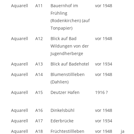
TECHNIK
INT.
TITEL
ENT.JAHR
SIG
Aquarell
A11
Bauernhof im
vor 1948
BEZ.
(ALPHABETISCH)
Frühling
(Rodenkirchen) (auf
Tonpapier)
Aquarell
A12
Blick auf Bad
vor 1948
Wildungen von der
Jugendherberge
Aquarell
A13
Blick auf Badehotel
vor 1934
Aquarell
A14
Blumenstillleben
vor 1948
(Dahlien)
Aquarell
A15
Deutzer Hafen
1916 ?
Aquarell
A16
Dinkelsbühl
vor 1948
Aquarell
A17
Ederbrücke
vor 1934
Aquarell
A18
Früchtestillleben
vor 1948
ja