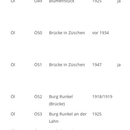
Öl
Ö49
Blumenstück
1925
ja
Öl
Ö50
Brücke in Züschen
vor 1934
Öl
Ö51
Brücke in Züschen
1947
ja
Öl
Ö52
Burg Runkel
1918/1919
(Brücke)
Öl
Ö53
Burg Runkel an der
1925
Lahn