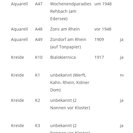
Aquarell
A47
Wochenendparadies
um 1948
Rehbach (am
Edersee)
Aquarell
A48
Zons am Rhein
vor 1948
Aquarell
A49
Zündorf am Rhein
1909
ja
(auf Tonpapier)
Kreide
K10
Bialokiernica
1917
ja
Kreide
K1
unbekannt (Werft,
nein
Kahn, Rhein, Kölner
Dom)
Kreide
K2
unbekannt (2
ja
Nonnen vor Kloster)
Kreide
K3
unbekannt (2
ja
Nonnen vor Kloster)