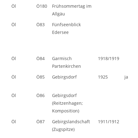
Öl
Ö180
Frühsommertag im
Allgäu
Öl
Ö83
Fünfseenblick
Edersee
Öl
Ö84
Garmisch
1918/1919
Partenkirchen
Öl
Ö85
Gebirgsdorf
1925
ja
Öl
Ö86
Gebirgsdorf
(Reitzenhagen;
Komposition)
Öl
Ö87
Gebirgslandschaft
1911/1912
(Zugspitze)